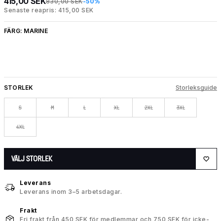
415,00 SEK
830,00 SEK
-50%
Senaste reapris: 415,00 SEK
FÄRG:
MARINE
STORLEK
Storleksguide
S
M
L
XL
2XL
3XL
4XL
VÄLJ STORLEK
Leverans
Leverans inom 3–5 arbetsdagar.
Frakt
Fri frakt från 450 SEK för medlemmar och 750 SEK för icke-