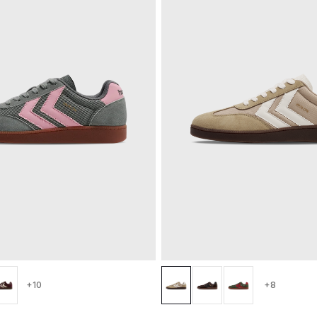
+10
+8