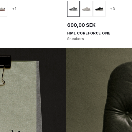
+1
+3
600,00 SEK
HML COREFORCE ONE
Sneakers