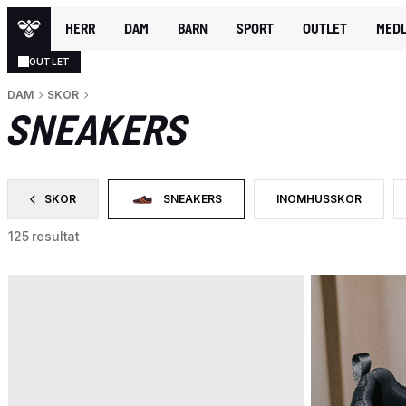
HERR
DAM
BARN
SPORT
OUTLET
MEDL
OUTLET
DAM
SKOR
SNEAKERS
SKOR
SNEAKERS
INOMHUSSKOR
SORTERA EFTER CATEGORY: SKOR
VALD FÖR NÄRVARANDE SORTERAS DET EFTER
SORTERA EFTER PROD
125 resultat