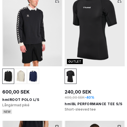
OUTLET
600,00 SEK
240,00 SEK
400,00 SEK
-40%
hmlROOT POLO L/S
hmlBL PERFORMANCE TEE S/S
Långärmad piké
Short-sleeved tee
NEW