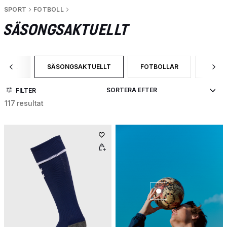
SPORT
FOTBOLL
SÄSONGSAKTUELLT
TBOLL
SÄSONGSAKTUELLT
FOTBOLLAR
BYXO
RA EFTER CATEGORY: FOTBOLL
VALD FÖR NÄRVARANDE SORTERAS DET EFTER CATEG
SORTERA EFTER PRODUKTT
SORTE
FILTER
117 resultat