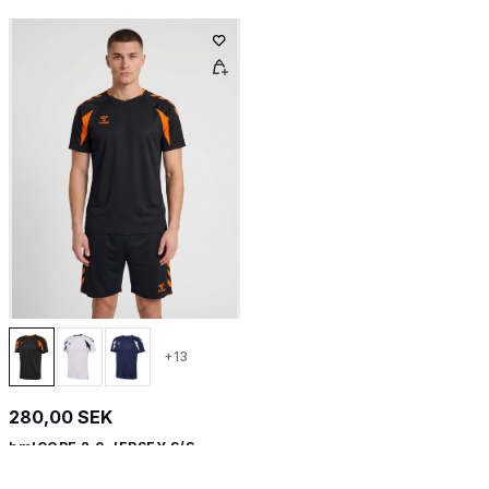
+13
280,00 SEK
hmlCORE 2.0 JERSEY S/S
Kortärmad sporttröja