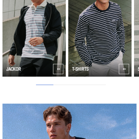
JACKOR
T-SHIRTS
1
2
3
4