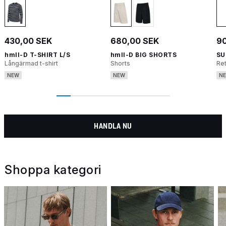
430,00 SEK
680,00 SEK
90
hmlI-D T-SHIRT L/S
hmlI-D BIG SHORTS
SU
Långärmad t-shirt
Shorts
Re
NEW
NEW
N
HANDLA NU
Shoppa kategori