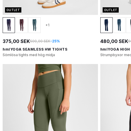
OUTLET
OUTLET
+1
375,00 SEK
480,00 SEK
500,00 SEK
-25%
6
hmlYOGA SEAMLESS HW TIGHTS
hmlYOGA HIGH 
Sömlösa tights med hög midja
Strumpbyxor med 