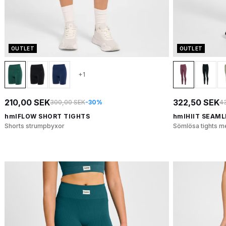
OUTLET
OUTLET
+1
210,00 SEK
322,50 SEK
300,00 SEK
-30%
4
hmlFLOW SHORT TIGHTS
hmlHIIT SEAML
Shorts strumpbyxor
Sömlösa tights m