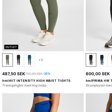
OUTLET
+3
487,50 SEK
600,00 SEK
750,00 SEK
-35%
hmlHIIT INTENSITY HIGH WAIST TIGHTS
hmlPRIMA HW 
Träningstights med hög midja
Strumpbyxor med