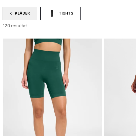
KLÄDER
TIGHTS
SORTERA EFTER CATEGORY: KLÄDER
VALD FÖR NÄRVARANDE SORTERAS DET EFTE
120 resultat