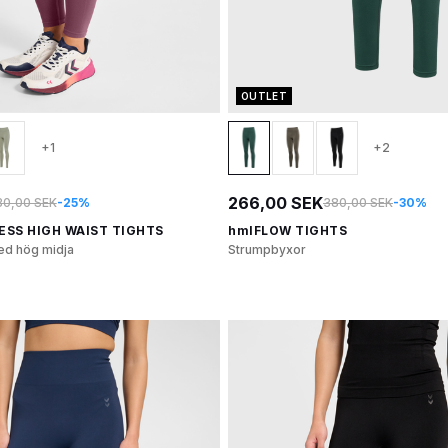
OUTLET
+1
+2
266,00 SEK
30,00 SEK
-25%
380,00 SEK
-30%
ESS HIGH WAIST TIGHTS
hmlFLOW TIGHTS
ed hög midja
Strumpbyxor