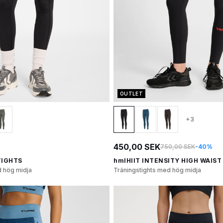
OUTLET
+3
450,00 SEK
750,00 SEK
-40%
TIGHTS
hmlHIIT INTENSITY HIGH WAIST
 hög midja
Träningstights med hög midja