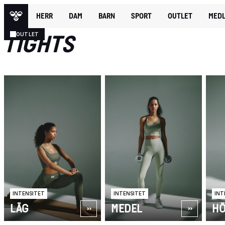
HERR
DAM
BARN
SPORT
OUTLET
MEDL
DAM
KLÄDER
TIGHTS
OUTLET
INTENSITET
INTENSITET
INT
LÄG
MEDEL
H