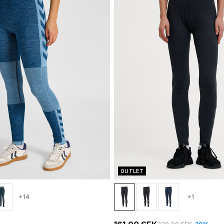
OUTLET
+14
+1