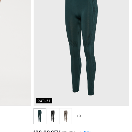
OUTLET
+9