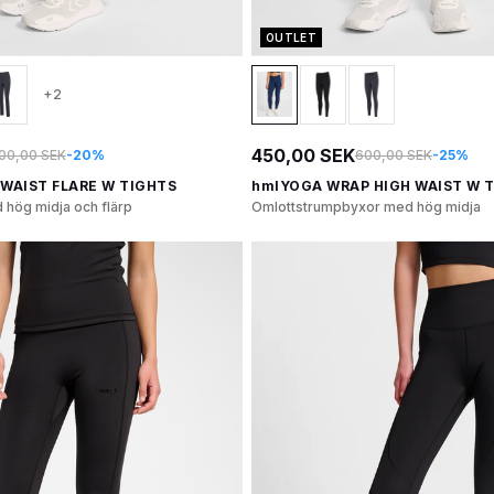
OUTLET
+2
450,00 SEK
00,00 SEK
-20%
600,00 SEK
-25%
WAIST FLARE W TIGHTS
hmlYOGA WRAP HIGH WAIST W 
hög midja och flärp
Omlottstrumpbyxor med hög midja