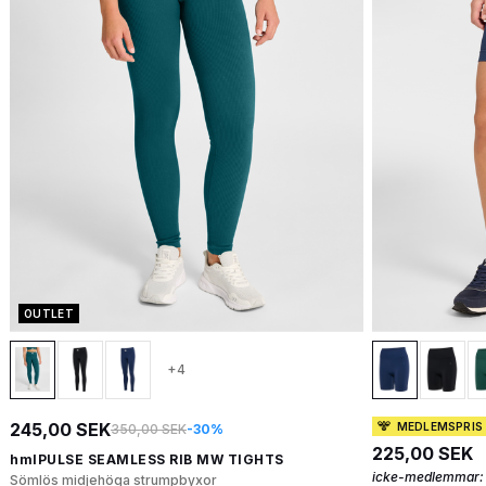
OUTLET
+4
245,00 SEK
MEDLEMSPRIS
350,00 SEK
-30%
225,00 SEK
hmlPULSE SEAMLESS RIB MW TIGHTS
icke-medlemmar:
Sömlös midjehöga strumpbyxor