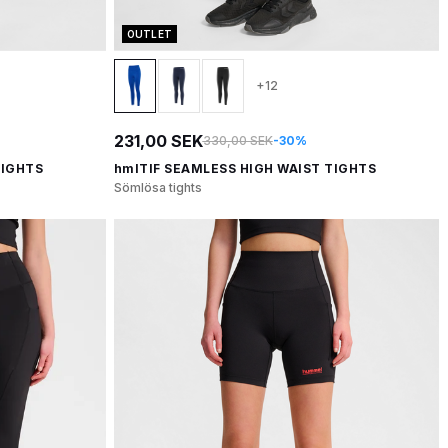
OUTLET
+12
231,00 SEK
330,00 SEK
-30%
TIGHTS
hmlTIF SEAMLESS HIGH WAIST TIGHTS
Sömlösa tights