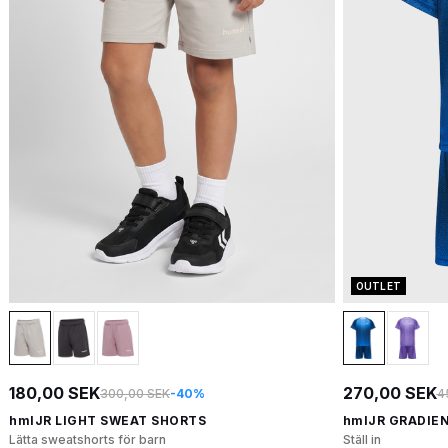
OUTLET
180,00 SEK
270,00 SEK
300,00 SEK
-40%
4
hmlJR LIGHT SWEAT SHORTS
hmlJR GRADIEN
Lätta sweatshorts för barn
Ställ in