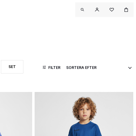
SET
FILTER
AGKEDJA
TER PRODUKTTYP: SHORTS
SORTERA EFTER PRODUKTTYP: SET