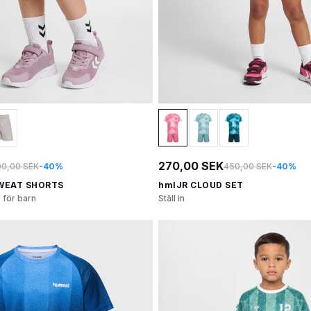
270,00 SEK
0,00 SEK
-40%
450,00 SEK
-40%
SWEAT SHORTS
hmlJR CLOUD SET
 för barn
Ställ in