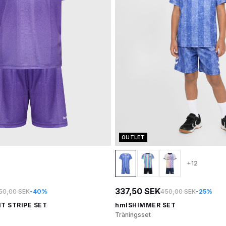
OUTLET
+12
337,50 SEK
50,00 SEK
-40%
450,00 SEK
-25%
T STRIPE SET
hmlSHIMMER SET
Träningsset