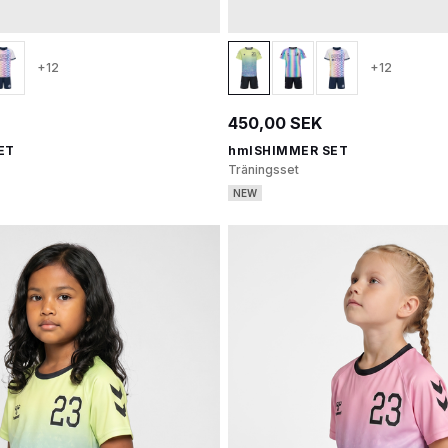
+12
+12
450,00 SEK
ET
hmlSHIMMER SET
Träningsset
NEW