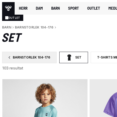
HERR
DAM
BARN
SPORT
OUTLET
MEDL
OUTLET
BARN
BARNSTORLEK 104-176
SET
BARNSTORLEK 104-176
SET
T-SHIRTS M
SORTERA EFTER CATEGORY: BARNSTORLEK 104-176
VALD FÖR NÄRVARANDE SOR
SORTERA EF
103 resultat