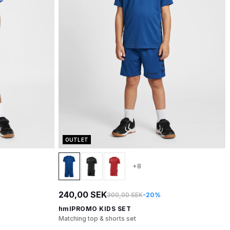
OUTLET
+8
240,00 SEK
300,00 SEK
-20%
hmlPROMO KIDS SET
Matching top & shorts set