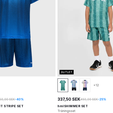
OUTLET
+12
337,50 SEK
50,00 SEK
-40%
450,00 SEK
-25%
T STRIPE SET
hmlSHIMMER SET
Träningsset