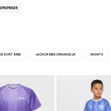
EMSPRISER
ED KORT ÄRM
JACKOR MED DRAGKEDJA
SHORTS
TERAS DET EFTER CATEGORY: SET
TER PRODUKTTYP: T-SHIRTS MED KORT ÄRM
SORTERA EFTER PRODUKTTYP: JACKOR MED DR
SORTERA EF