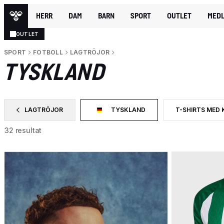
HERR
DAM
BARN
SPORT
OUTLET
MEDL
OUTLET
SPORT
FOTBOLL
LAGTRÖJOR
TYSKLAND
LAGTRÖJOR
TYSKLAND
T-SHIRTS MED
SORTERA EFTER CATEGORY: LAGTRÖJOR
VALD FÖR NÄRVARANDE SORTERAS DET
SORTERA EFTE
32 resultat