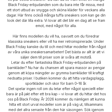
Black Friday-erbjudanden som du bara inte får missa, med
ett stort utbud av snygga och sköna kläder för veckans alla
dagar. Här finns också många tuffa sneakers som kan ge din
look det där lilla extra. Vi lovar att det blir en dag att se fram
emot, med något för alla.
Här finns modellen du vill ha, oavsett om du föredrar
klassiska sneakers eller vill ha mer retroinspirerade. Under
Black Friday kanske du till och med hittar modeller från något
av våra unika sneakersamarbeten! Det bästa av allt är att vi
säljer dem till priser som är svåra att motstå.
Letar du efter fantastiska Black Friday-erbjudanden på
barnkläder? Nu har du chansen att spara massor av pengar
genom att köpa mängder av grymma barnkläder till kraftigt
nedsatta priser. I butiken kommer du att hitta vardagsplagg,
sportkläder och skor för barn 0–16 år.
Det spelar ingen roll om du letar efter något speciellt eller
bara är på jakt efter ett bra kap – vi lovar att du hittar det hos
oss på Black Friday. År 2026 kommer du nämligen att kunna
hitta ett stort urval modeller som är på väg ut, tillsammans
med det allra senaste från den här säsongen. Sök igenom