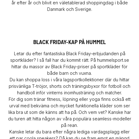
år efter år och blivit en väletablerad shoppingdag i både
Danmark och Sverige.
BLACK FRIDAY-KAP PÅ HUMMEL
Letar du efter fantastiska Black Friday-erbjudanden på
sportkläder? I så fall har du kommit rätt. På hummelsport.se
hittar du massor av Black Friday-priser på sportkläder för
både barn och vuxna.
Du kan shoppa loss i våra lagsportkollektioner där du hittar
prisvänliga T-tröjor, shorts och träningsbyxor för fotboll och
handboll inför vinterns inomhusträning och matcher.
För dig som tränar fitness, löpning eller yoga finns också ett
urval med bekväma och mycket funktionella kläder som ser
lika bra ut som de känns att ha på. Och vem vet? Kanske har
du turen att hitta någon av våra populära seamless-modeller
på rean.
Kanske letar du bara efter några lediga vardagsplagg eller
ett par coola sneakers? Då kan du se fram emot en mängd