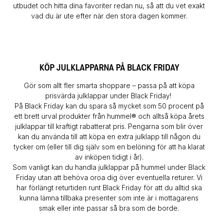
utbudet och hitta dina favoriter redan nu, så att du vet exakt
vad du är ute efter när den stora dagen kommer.
KÖP JULKLAPPARNA PÅ BLACK FRIDAY
Gör som allt fler smarta shoppare – passa på att köpa
prisvärda julklappar under Black Friday!
På Black Friday kan du spara så mycket som 50 procent på
ett brett urval produkter från hummel® och alltså köpa årets
julklappar till kraftigt rabatterat pris. Pengarna som blir över
kan du använda till att köpa en extra julklapp till någon du
tycker om (eller till dig själv som en belöning för att ha klarat
av inköpen tidigt i år).
Som vanligt kan du handla julklappar på hummel under Black
Friday utan att behöva oroa dig över eventuella returer. Vi
har förlängt returtiden runt Black Friday för att du alltid ska
kunna lämna tillbaka presenter som inte är i mottagarens
smak eller inte passar så bra som de borde.