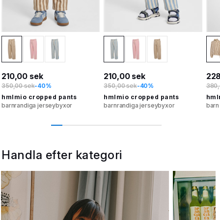
210,00 sek
210,00 sek
228
350,00 sek
-40%
350,00 sek
-40%
380,
hmlmio cropped pants
hmlmio cropped pants
hmlm
barnrandiga jerseybyxor
barnrandiga jerseybyxor
barn
Handla efter kategori