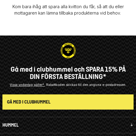
Kom bara ihåg att spara alla kvitton du får, så att du eller
mottagaren kan lämna tillbaka produkterna vid behov.
Gå med i clubhummel och SPARA 15% PÅ
DIN FÖRSTA BESTÄLLNING*
Vissa undantag gäller*
Rabattkoden skickas till den angivna e-postadressen.
GÅ MED I CLUBHUMMEL
HUMMEL