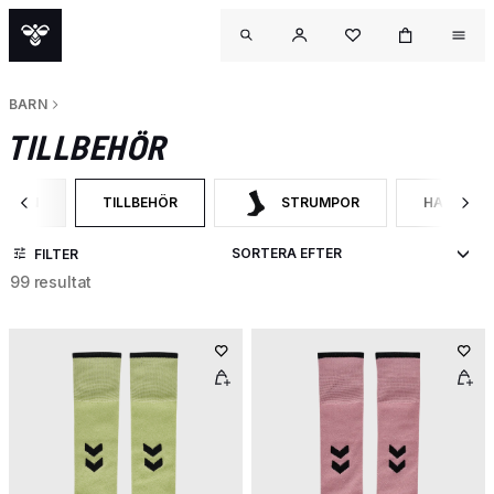
BARN
TILLBEHÖR
BARN
TILLBEHÖR
STRUMPOR
HATTAR 
RTERA EFTER CATEGORY: BARN
VALD FÖR NÄRVARANDE SORTERAS DET EFTER CATEGOR
SORTERA EFTER CATEGORY: STRUM
SORTERA 
FILTER
99 resultat
OUT