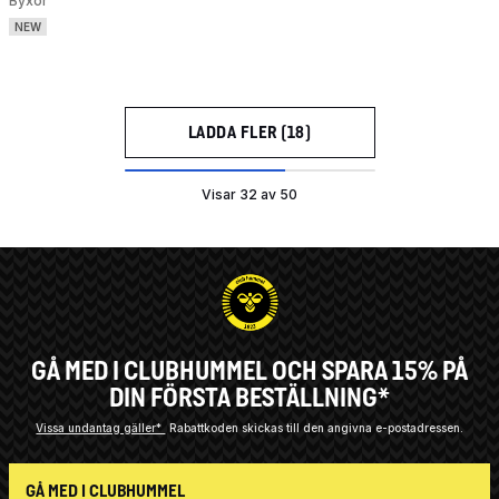
Byxor
NEW
LADDA FLER (18)
Visar 32 av 50
GÅ MED I CLUBHUMMEL OCH SPARA 15% PÅ
DIN FÖRSTA BESTÄLLNING*
Vissa undantag gäller*
Rabattkoden skickas till den angivna e-postadressen.
GÅ MED I CLUBHUMMEL