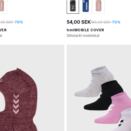
54,00 SEK
,00 SEK
-70%
180,00 SEK
-70%
VER
hmlMOBILE COVER
al
Slitstarkt mobilskal