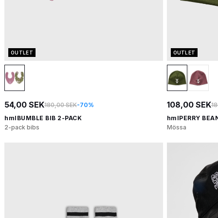
OUTLET
OUTLET
54,00 SEK
108,00 SEK
180,00 SEK
-70%
18
hmlBUMBLE BIB 2-PACK
hmlPERRY BEA
2-pack bibs
Mössa