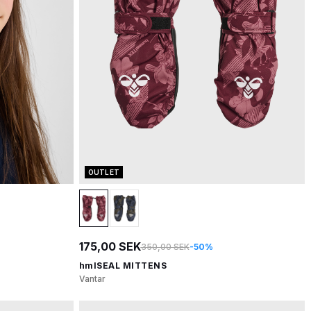
OUTLET
175,00 SEK
350,00 SEK
-50%
hmlSEAL MITTENS
Vantar