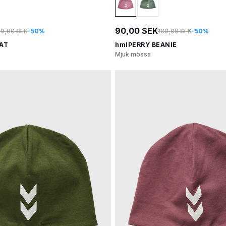
90,00 SEK
0,00 SEK
-50%
180,00 SEK
-50%
AT
hmlPERRY BEANIE
Mjuk mössa