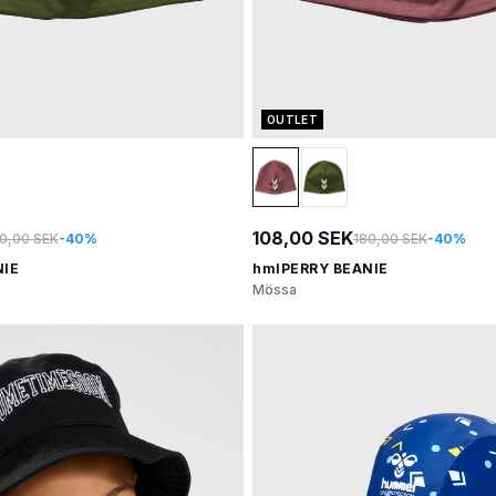
OUTLET
108,00 SEK
0,00 SEK
-40%
180,00 SEK
-40%
NIE
hmlPERRY BEANIE
Mössa