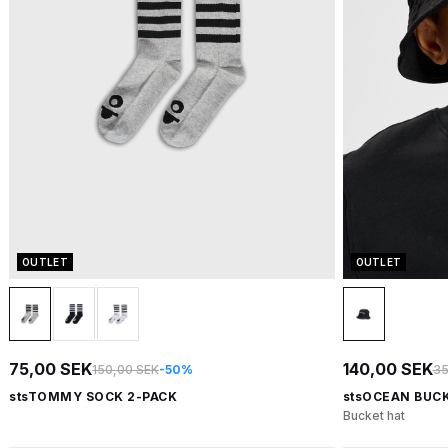
OUTLET
OUTLET
75,00 SEK
140,00 SEK
150,00 SEK
-50%
35
stsTOMMY SOCK 2-PACK
stsOCEAN BUC
Bucket hat