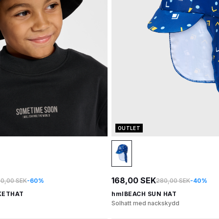
OUTLET
168,00 SEK
0,00 SEK
-60%
280,00 SEK
-40%
KETHAT
hmlBEACH SUN HAT
Solhatt med nackskydd