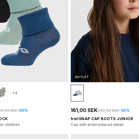
OUTLET
+4
161,00 SEK
0,00 SEK
-50%
230,00 SEK
-30%
SOCK
hmlSNAP CAP BOOTS JUNIOR
r children
Cap with embroidered detail