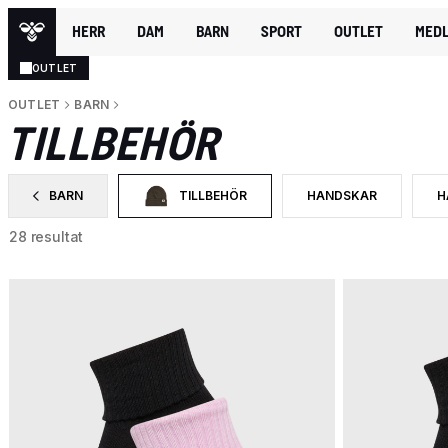
HERR
DAM
BARN
SPORT
OUTLET
MEDL
OUTLET
OUTLET
BARN
TILLBEHÖR
BARN
TILLBEHÖR
HANDSKAR
H
SORTERA EFTER CATEGORY: BARN
VALD FÖR NÄRVARANDE SORTERAS DET EFTER 
SORTERA EFTER PROD
S
28 resultat