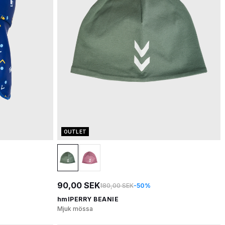
OUTLET
90,00 SEK
180,00 SEK
-50%
hmlPERRY BEANIE
Mjuk mössa