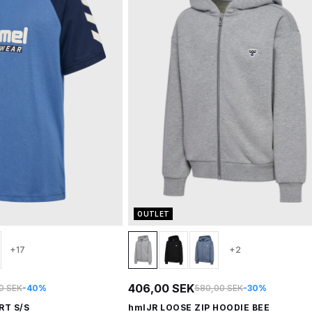
OUTLET
+17
+2
406,00 SEK
0 SEK
-40%
580,00 SEK
-30%
RT S/S
hmlJR LOOSE ZIP HOODIE BEE