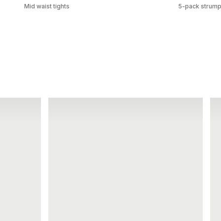
Mid waist tights
5-pack strum