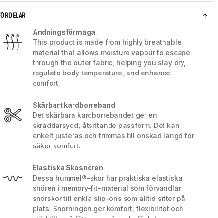
FÖRDELAR
Andningsförmåga
This product is made from highly breathable
material that allows moisture vapour to escape
through the outer fabric, helping you stay dry,
regulate body temperature, and enhance
comfort.
Skärbart kardborreband
Det skärbara kardborrebandet ger en
skräddarsydd, åtsittande passform. Det kan
enkelt justeras och trimmas till önskad längd för
säker komfort.
5 / 10
Elastiska Skosnören
Dessa hummel®-skor har praktiska elastiska
snören i memory-fit-material som förvandlar
snörskor till enkla slip-ons som alltid sitter på
plats. Snörningen ger komfort, flexibilitet och