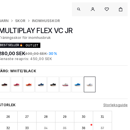
BARN
SKOR
INOMHUSSKOR
MULTIPLAY FLEX VC JR
Träningsskor för inomhusbruk
BESTSELLER
OUTLET
280,00 SEK
400,00 SEK
-30%
Senaste reapris: 450,00 SEK
FÄRG:
WHITE/BLACK
STORLEK
Storleksguide
26
27
28
29
30
31
32
33
34
35
36
37