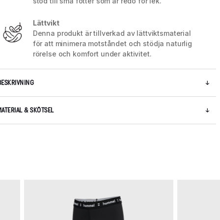
stöd till små fötter som är redo för lek.
Lättvikt
Denna produkt är tillverkad av lättviktsmaterial
för att minimera motståndet och stödja naturlig
rörelse och komfort under aktivitet.
BESKRIVNING
MATERIAL & SKÖTSEL