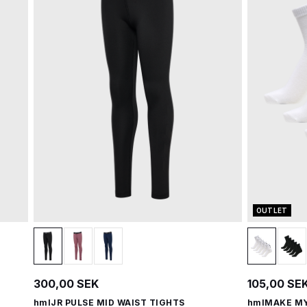
OUTLET
300,00 SEK
105,00 SE
hmlJR PULSE MID WAIST TIGHTS
hmlMAKE MY