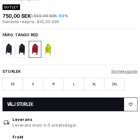
OUTLET
750,00 SEK
1 500,00 SEK
-50%
Senaste reapris: 810,00 SEK
FÄRG:
TANGO RED
STORLEK
Storleksguide
XS
S
M
L
XL
2XL
VÄLJ STORLEK
Leverans
Leverans inom 3–5 arbetsdagar.
Frakt