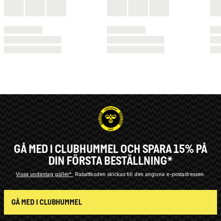
GÅ MED I CLUBHUMMEL OCH SPARA 15% PÅ
DIN FÖRSTA BESTÄLLNING*
Vissa undantag gäller*
Rabattkoden skickas till den angivna e-postadressen.
GÅ MED I CLUBHUMMEL