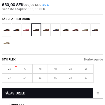
630,00 SEK
900,00 SEK
-30%
Senaste reapris: 630,00 SEK
FÄRG:
AFTER DARK
STORLEK
Storleksguide
36
37
38
39
40
41
42
43
44
45
46
47
VÄLJ STORLEK
Leverans