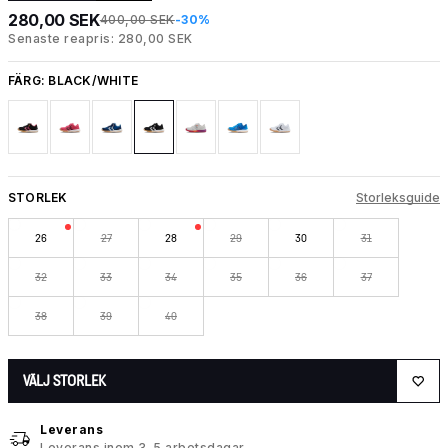
280,00 SEK
400,00 SEK
-30%
Senaste reapris: 280,00 SEK
FÄRG:
BLACK/WHITE
STORLEK
Storleksguide
26
27
28
29
30
31
32
33
34
35
36
37
38
39
40
VÄLJ STORLEK
Leverans
Leverans inom 3–5 arbetsdagar.