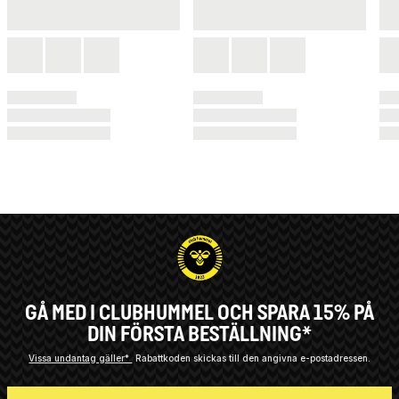
GÅ MED I CLUBHUMMEL OCH SPARA 15% PÅ
DIN FÖRSTA BESTÄLLNING*
Vissa undantag gäller*
Rabattkoden skickas till den angivna e-postadressen.