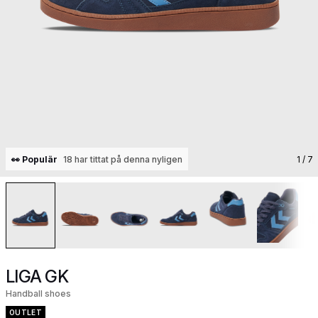
👀 Populär
18 har tittat på denna nyligen
1
/ 7
LIGA GK
Handball shoes
OUTLET