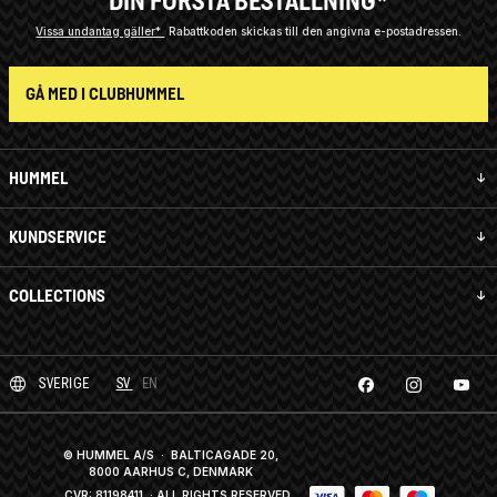
DIN FÖRSTA BESTÄLLNING*
Vissa undantag gäller*
Rabattkoden skickas till den angivna e-postadressen.
GÅ MED I CLUBHUMMEL
HUMMEL
KUNDSERVICE
COLLECTIONS
SVERIGE
SV
EN
© HUMMEL A/S · BALTICAGADE 20,
8000 AARHUS C, DENMARK
CVR: 81198411
· ALL RIGHTS RESERVED