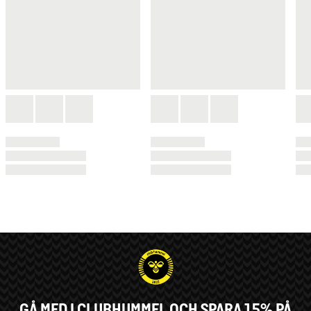
GÅ MED I CLUBHUMMEL OCH SPARA 15% PÅ