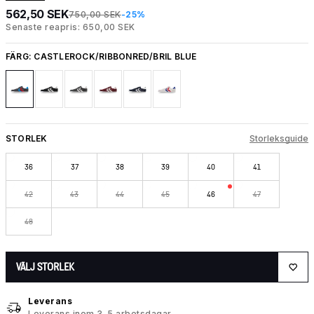
562,50 SEK
750,00 SEK
-25%
Senaste reapris: 650,00 SEK
FÄRG:
CASTLEROCK/RIBBONRED/BRIL BLUE
STORLEK
Storleksguide
36
37
38
39
40
41
42
43
44
45
46
47
48
VÄLJ STORLEK
Leverans
Leverans inom 3–5 arbetsdagar.