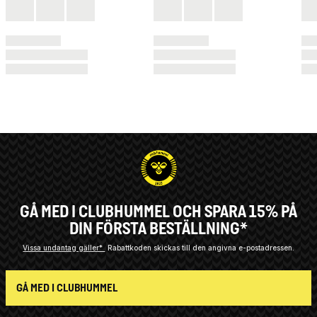
GÅ MED I CLUBHUMMEL OCH SPARA 15% PÅ
DIN FÖRSTA BESTÄLLNING*
Vissa undantag gäller*
Rabattkoden skickas till den angivna e-postadressen.
GÅ MED I CLUBHUMMEL