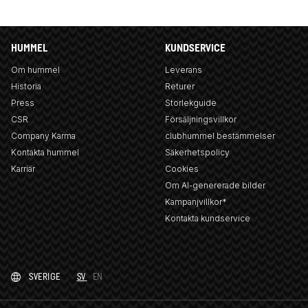
HUMMEL
KUNDSERVICE
Om hummel
Leverans
Historia
Returer
Press
Storlekguide
CSR
Försäljningsvillkor
Company Karma
clubhummel bestämmelser
Kontakta hummel
Säkerhetspolicy
Karriär
Cookies
Om AI-genererade bilder
Kampanjvillkor*
Kontakta kundservice
SVERIGE
SV
EN