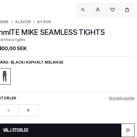
HERR
KLÄDER
BYXOR
hmlTE MIKE SEAMLESS TIGHTS
Sömlösa tights
400,00 SEK
FÄRG:
BLACK/ASPHALT MELANGE
STORLEK
Storleksguide
S
M
VÄLJ STORLEK