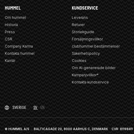
HUMMEL
KUNDSERVICE
Om hummel
Leverans
Historia
Returer
Press
Storlekguide
CSR
Försäljningsvillkor
Company Karma
clubhummel bestämmelser
Kontakta hummel
Säkerhetspolicy
Karriär
Cookies
Om AI-genererade bilder
Kampanjvillkor*
Kontakta kundservice
SVERIGE
SV
EN
© HUMMEL A/S · BALTICAGADE 20, 8000 AARHUS C, DENMARK
CVR: 81198411