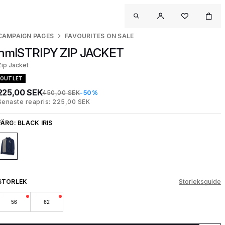
CAMPAIGN PAGES
FAVOURITES ON SALE
hmlSTRIPY ZIP JACKET
Zip Jacket
OUTLET
225,00 SEK
450,00 SEK
-50%
Senaste reapris: 225,00 SEK
FÄRG:
BLACK IRIS
STORLEK
Storleksguide
56
62