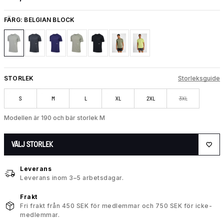
FÄRG:
BELGIAN BLOCK
STORLEK
Storleksguide
S
M
L
XL
2XL
3XL
Modellen är 190 och bär storlek M
VÄLJ STORLEK
Leverans
Leverans inom 3–5 arbetsdagar.
Frakt
Fri frakt från 450 SEK för medlemmar och 750 SEK för icke-
medlemmar.