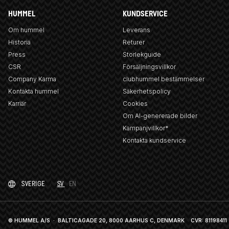
HUMMEL
KUNDSERVICE
Om hummel
Leverans
Historia
Returer
Press
Storlekguide
CSR
Försäljningsvillkor
Company Karma
clubhummel bestämmelser
Kontakta hummel
Säkerhetspolicy
Karriär
Cookies
Om AI-genererade bilder
Kampanjvillkor*
Kontakta kundservice
SVERIGE
SV
EN
© HUMMEL A/S · BALTICAGADE 20, 8000 AARHUS C, DENMARK
CVR: 81198411