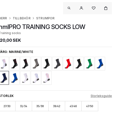
HERR
TILLBEHÖR
STRUMPOR
hmlPRO TRAINING SOCKS LOW
Training socks
120,00 SEK
FÄRG:
MARINE/WHITE
STORLEK
Storleksguide
27/30
31/34
35/38
39/42
43/46
47/50