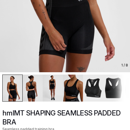
1
/ 8
hmlMT SHAPING SEAMLESS PADDED
BRA
Seamless padded training bra