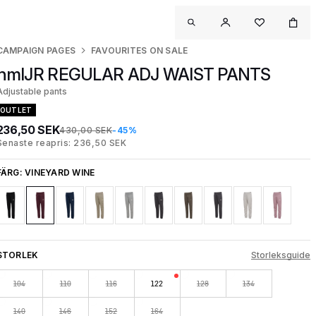
CAMPAIGN PAGES
FAVOURITES ON SALE
hmlJR REGULAR ADJ WAIST PANTS
Adjustable pants
OUTLET
236,50 SEK
430,00 SEK
-45%
Senaste reapris: 236,50 SEK
FÄRG:
VINEYARD WINE
STORLEK
Storleksguide
104
110
116
122
128
134
140
146
152
164