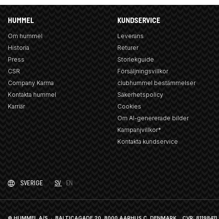
HUMMEL
KUNDSERVICE
Om hummel
Leverans
Historia
Returer
Press
Storlekguide
CSR
Försäljningsvillkor
Company Karma
clubhummel bestämmelser
Kontakta hummel
Säkerhetspolicy
Karriär
Cookies
Om AI-genererade bilder
Kampanjvillkor*
Kontakta kundservice
SVERIGE
SV
EN
© HUMMEL A/S · BALTICAGADE 20, 8000 AARHUS C, DENMARK
CVR: 81198411