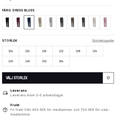
FÄRG:
DRESS BLUES
STORLEK
Storleksguide
104
110
116
122
128
134
140
146
152
164
VÄLJ STORLEK
Leverans
Leverans inom 3–5 arbetsdagar.
Frakt
Fri frakt från 450 SEK för medlemmar och 750 SEK för icke-
medlemmar.