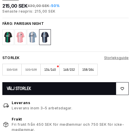
215,00 SEK
430,00 SEK
-50%
Senaste reapris: 215,00 SEK
FÄRG:
PARISIAN NIGHT
STORLEK
Storleksguide
110/116
122/128
134/140
146/152
158/164
VÄLJ STORLEK
Leverans
Leverans inom 3–5 arbetsdagar.
Frakt
Fri frakt från 450 SEK för medlemmar och 750 SEK för icke-
medlemmar.