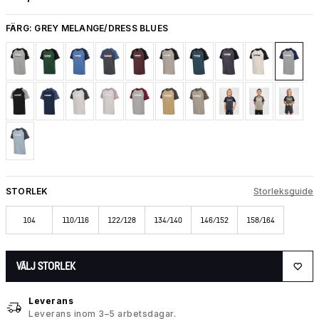
FÄRG:
GREY MELANGE/DRESS BLUES
STORLEK
Storleksguide
104
110/116
122/128
134/140
146/152
158/164
VÄLJ STORLEK
Leverans
Leverans inom 3–5 arbetsdagar.