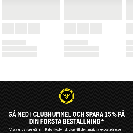
GÅ MED I CLUBHUMMEL OCH SPARA 15% PÅ
DIN FÖRSTA BESTÄLLNING*
Vissa undantag gäller*
Rabattkoden skickas till den angivna e-postadressen.