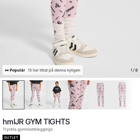
👀 Populär
15 har tittat på denna nyligen
1
/ 8
hmlJR GYM TIGHTS
Tryckta gymnastikleggings
OUTLET