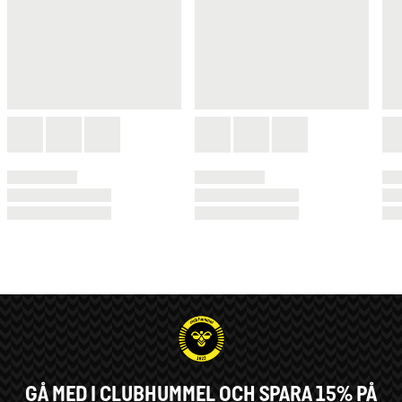
GÅ MED I CLUBHUMMEL OCH SPARA 15% PÅ