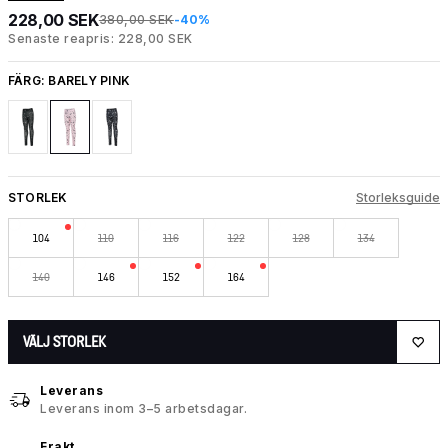
228,00 SEK
380,00 SEK
-40%
Senaste reapris: 228,00 SEK
FÄRG:
BARELY PINK
STORLEK
Storleksguide
104
110
116
122
128
134
140
146
152
164
VÄLJ STORLEK
Leverans
Leverans inom 3–5 arbetsdagar.
Frakt