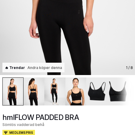
🔥 Trendar
Andra köper denna
1
/ 8
hmlFLOW PADDED BRA
Sömlös vadderad behå
MEDLEMSPRIS