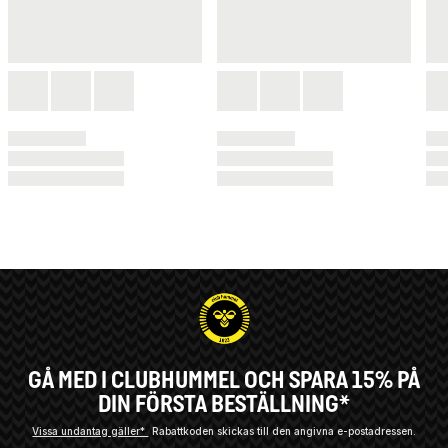
GÅ MED I CLUBHUMMEL OCH SPARA 15% PÅ
DIN FÖRSTA BESTÄLLNING*
Vissa undantag gäller*
Rabattkoden skickas till den angivna e-postadressen.