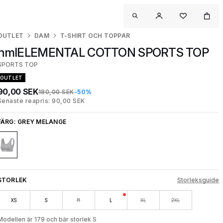
OUTLET
DAM
T-SHIRT OCH TOPPAR
hmlELEMENTAL COTTON SPORTS TOP
SPORTS TOP
OUTLET
90,00 SEK
180,00 SEK
-50%
Senaste reapris: 90,00 SEK
FÄRG:
GREY MELANGE
STORLEK
Storleksguide
XS
S
M
L
XL
2XL
Modellen är 179 och bär storlek S