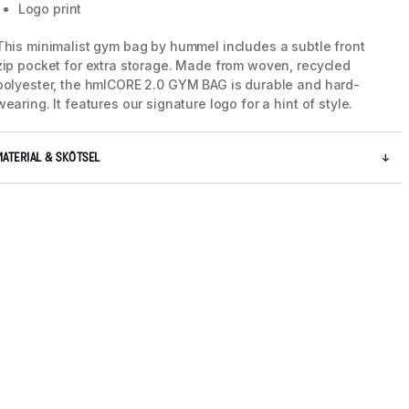
Logo print
This minimalist gym bag by hummel includes a subtle front
zip pocket for extra storage. Made from woven, recycled
polyester, the hmlCORE 2.0 GYM BAG is durable and hard-
wearing. It features our signature logo for a hint of style.
MATERIAL & SKÖTSEL