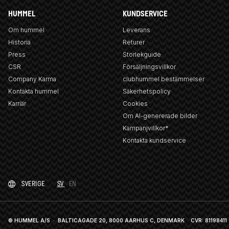
HUMMEL
KUNDSERVICE
Om hummel
Leverans
Historia
Returer
Press
Storlekguide
CSR
Försäljningsvillkor
Company Karma
clubhummel bestämmelser
Kontakta hummel
Säkerhetspolicy
Karriär
Cookies
Om AI-genererade bilder
Kampanjvillkor*
Kontakta kundservice
SVERIGE
SV
EN
© HUMMEL A/S · BALTICAGADE 20, 8000 AARHUS C, DENMARK
CVR: 81198411