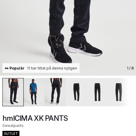
👀 Populär
11 har tittat på denna nyligen
1
/ 8
hmlCIMA XK PANTS
Sweatpants
OUTLET