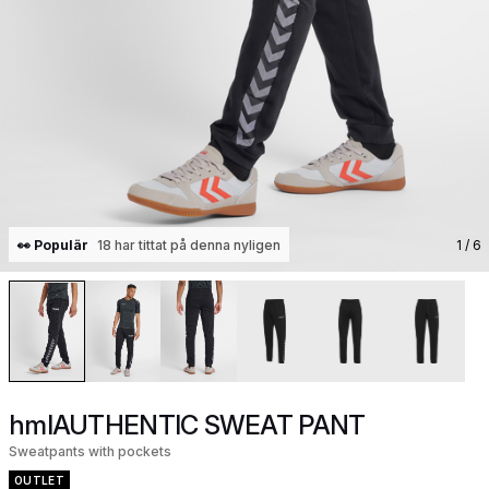
👀 Populär
18 har tittat på denna nyligen
1
/ 6
hmlAUTHENTIC SWEAT PANT
Sweatpants with pockets
OUTLET