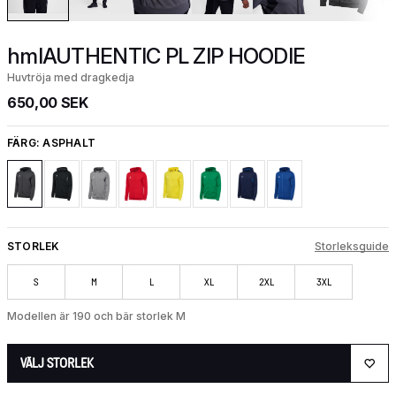
hmlAUTHENTIC PL ZIP HOODIE
Huvtröja med dragkedja
650,00 SEK
FÄRG:
ASPHALT
STORLEK
Storleksguide
S
M
L
XL
2XL
3XL
Modellen är 190 och bär storlek M
VÄLJ STORLEK