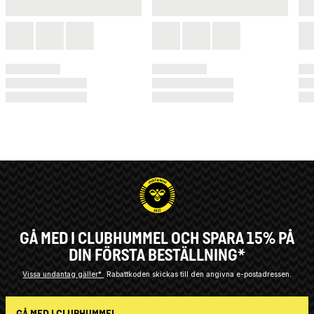
GÅ MED I CLUBHUMMEL OCH SPARA 15% PÅ
DIN FÖRSTA BESTÄLLNING*
Vissa undantag gäller*
Rabattkoden skickas till den angivna e-postadressen.
GÅ MED I CLUBHUMMEL