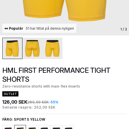
👀 Populär
51 har tittat på denna nyligen
1
/ 3
HML FIRST PERFORMANCE TIGHT
SHORTS
Zero-resistance shorts with maxi-flex inserts
OUTLET
126,00 SEK
280,00 SEK
-55%
Senaste reapris: 252,00 SEK
FÄRG:
SPORTS YELLOW