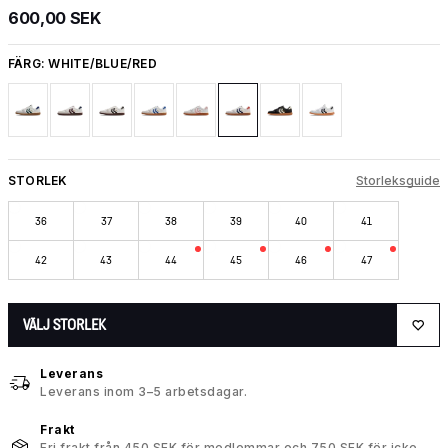
600,00 SEK
FÄRG:
WHITE/BLUE/RED
STORLEK
Storleksguide
36
37
38
39
40
41
42
43
44
45
46
47
VÄLJ STORLEK
Leverans
Leverans inom 3–5 arbetsdagar.
Frakt
Fri frakt från 450 SEK för medlemmar och 750 SEK för icke-