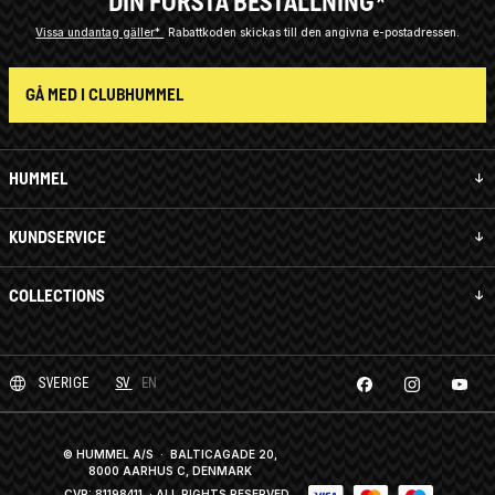
DIN FÖRSTA BESTÄLLNING*
Vissa undantag gäller*
Rabattkoden skickas till den angivna e-postadressen.
GÅ MED I CLUBHUMMEL
HUMMEL
KUNDSERVICE
COLLECTIONS
SVERIGE
SV
EN
© HUMMEL A/S · BALTICAGADE 20,
8000 AARHUS C, DENMARK
CVR: 81198411
· ALL RIGHTS RESERVED