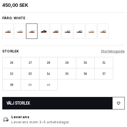
450,00 SEK
FÄRG:
WHITE
STORLEK
Storleksguide
26
27
28
29
30
31
32
33
34
35
36
37
38
39
40
VÄLJ STORLEK
Leverans
Leverans inom 3–5 arbetsdagar.