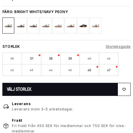
FÄRG:
BRIGHT WHITE/NAVY PEONY
STORLEK
Storleksguide
36
37
38
39
40
41
42
43
44
45
46
47
VÄLJ STORLEK
Leverans
Leverans inom 3–5 arbetsdagar.
Frakt
Fri frakt från 450 SEK för medlemmar och 750 SEK för icke-
medlemmar.