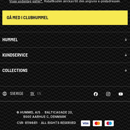
Vissa undantag gäller*
Rabattkoden skickas till den angivna e-postadressen.
GÅ MED I CLUBHUMMEL
HUMMEL
KUNDSERVICE
COLLECTIONS
SVERIGE
SV
EN
© HUMMEL A/S · BALTICAGADE 20,
8000 AARHUS C, DENMARK
CVR: 81198411
· ALL RIGHTS RESERVED