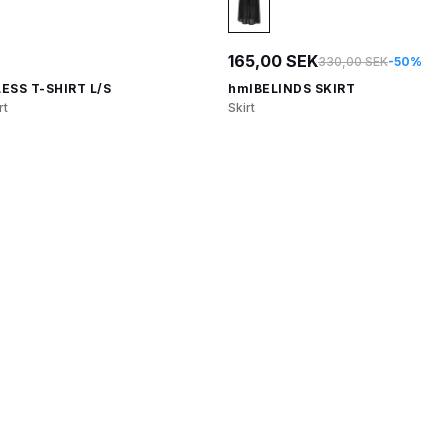
165,00 SEK
330,00 SEK
-50%
SS T-SHIRT L/S
hmlBELINDS SKIRT
rt
Skirt