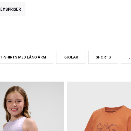
EMSPRISER
T-SHIRTS MED LÅNG ÄRM
KJOLAR
SHORTS
L
SHIRTS MED KORT ÄRM
SORTERA EFTER PRODUKTTYP: T-SHIRTS MED LÅNG ÄRM
SORTERA EFTER PRODUKTTYP: KJO
SORTERA EFTER P
S