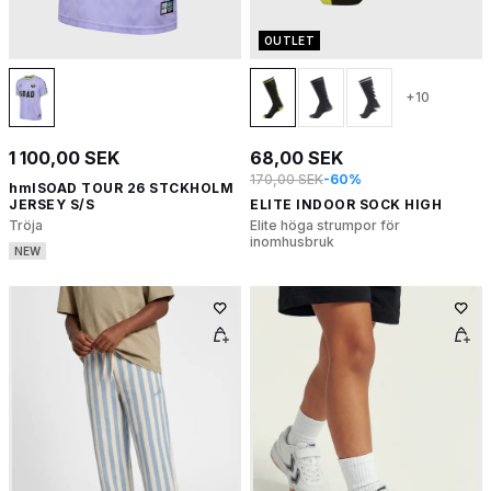
OUTLET
+10
1 100,00 SEK
68,00 SEK
170,00 SEK
-60%
hmlSOAD TOUR 26 STCKHOLM
JERSEY S/S
ELITE INDOOR SOCK HIGH
Tröja
Elite höga strumpor för
inomhusbruk
NEW