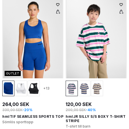
OUTLET
+13
264,00 SEK
120,00 SEK
330,00 SEK
-20%
200,00 SEK
-40%
hmlTIF SEAMLESS SPORTS TOP
hmlJR SILLY S/S BOXY T-SHIRT
STRIPE
Sömlös sporttopp
T-shirt till barn