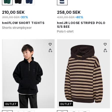
210,00 SEK
258,00 SEK
300,00 SEK
-30%
430,00 SEK
-40%
hmlFLOW SHORT TIGHTS
hmlJR LOOSE STRIPED POLO
S/S BEE
Shorts strumpbyxor
Polo t-shirt
OUTLET
OUTLET