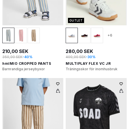
OUTLET
+6
210,00 SEK
280,00 SEK
350,00 SEK
-40%
400,00 SEK
-30%
hmlMIO CROPPED PANTS
MULTIPLAY FLEX VC JR
Barnrandiga jerseybyxor
Träningsskor för inomhusbruk