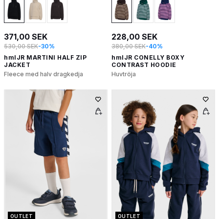
371,00 SEK
228,00 SEK
530,00 SEK
-30%
380,00 SEK
-40%
hmlJR MARTINI HALF ZIP
hmlJR CONELLY BOXY
JACKET
CONTRAST HOODIE
Fleece med halv dragkedja
Huvtröja
OUTLET
OUTLET