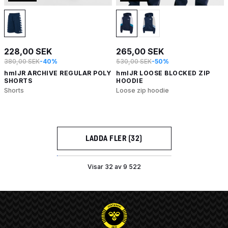
228,00 SEK
265,00 SEK
380,00 SEK
-40%
530,00 SEK
-50%
hmlJR ARCHIVE REGULAR POLY
hmlJR LOOSE BLOCKED ZIP
SHORTS
HOODIE
Shorts
Loose zip hoodie
LADDA FLER (32)
Visar 32 av 9 522