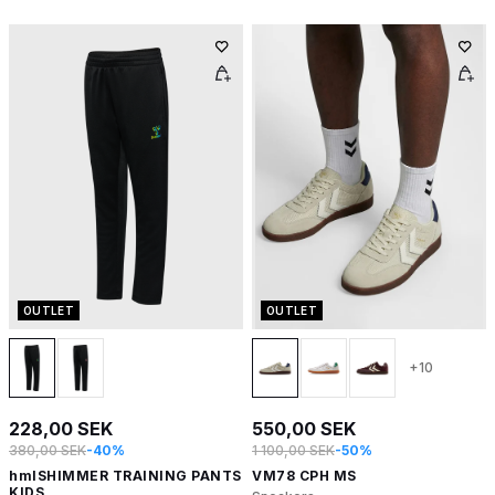
OUTLET
OUTLET
+10
228,00 SEK
550,00 SEK
380,00 SEK
-40%
1 100,00 SEK
-50%
hmlSHIMMER TRAINING PANTS
VM78 CPH MS
KIDS