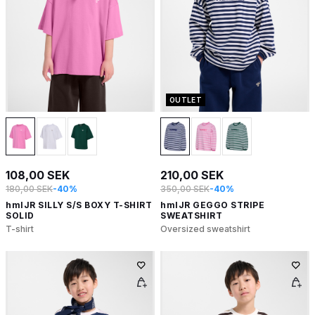
OUTLET
108,00 SEK
210,00 SEK
180,00 SEK
-40%
350,00 SEK
-40%
hmlJR SILLY S/S BOXY T-SHIRT
hmlJR GEGGO STRIPE
SOLID
SWEATSHIRT
T-shirt
Oversized sweatshirt