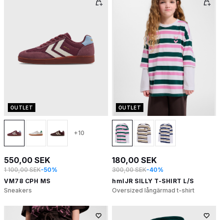
OUTLET
OUTLET
+10
550,00 SEK
180,00 SEK
1 100,00 SEK
-50%
300,00 SEK
-40%
VM78 CPH MS
hmlJR SILLY T-SHIRT L/S
Sneakers
Oversized långärmad t-shirt