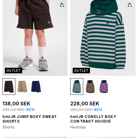
OUTLET
OUTLET
138,00 SEK
228,00 SEK
230,00 SEK
-40%
380,00 SEK
-40%
hmlJR JUMP BOXY SWEAT
hmlJR CONELLY BOXY
SHORTS
CONTRAST HOODIE
Shorts
Huvtröja