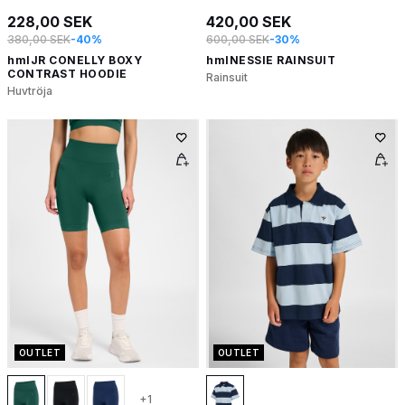
228,00 SEK
420,00 SEK
380,00 SEK
-40%
600,00 SEK
-30%
hmlJR CONELLY BOXY
hmlNESSIE RAINSUIT
CONTRAST HOODIE
Rainsuit
Huvtröja
OUTLET
OUTLET
+1