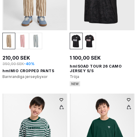
210,00 SEK
1 100,00 SEK
350,00 SEK
-40%
hmlSOAD TOUR 26 CAMO
hmlMIO CROPPED PANTS
JERSEY S/S
Barnrandiga jerseybyxor
Tröja
NEW