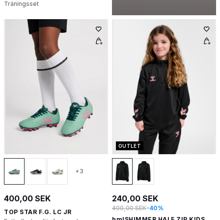
Träningsset
OUTLET
+3
400,00 SEK
240,00 SEK
400,00 SEK
-40%
TOP STAR F.G. LC JR
hmlSHIMMER HALF ZIP KIDS