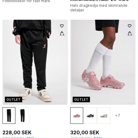
Fotbollsskor för fast mark
Halv dragkedja med skimrande
detaljer
OUTLET
OUTLET
+7
228,00 SEK
320,00 SEK