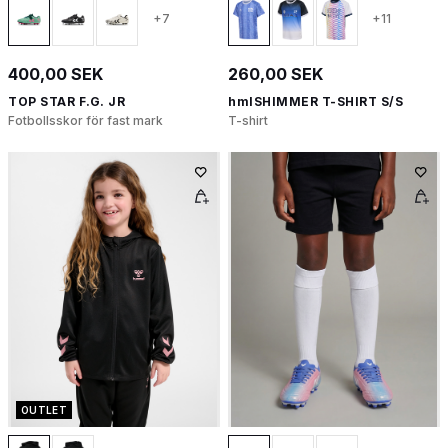
+7
+11
400,00 SEK
260,00 SEK
TOP STAR F.G. JR
hmlSHIMMER T-SHIRT S/S
Fotbollsskor för fast mark
T-shirt
OUTLET