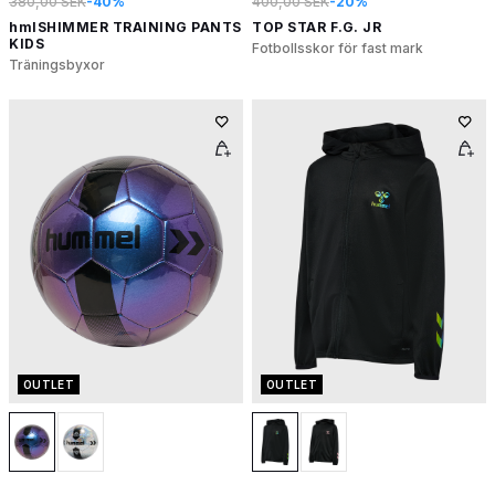
380,00 SEK
-40%
400,00 SEK
-20%
hmlSHIMMER TRAINING PANTS
TOP STAR F.G. JR
KIDS
Fotbollsskor för fast mark
Träningsbyxor
OUTLET
OUTLET