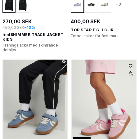
+3
270,00 SEK
400,00 SEK
450,00 SEK
-40%
TOP STAR F.G. LC JR
hmlSHIMMER TRACK JACKET
Fotbollsskor för fast mark
KIDS
Träningsjacka med skimrande
detaljer