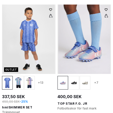
OUTLET
+13
+7
337,50 SEK
400,00 SEK
450,00 SEK
-25%
TOP STAR F.G. JR
hmlSHIMMER SET
Fotbollsskor för fast mark
Träningsset