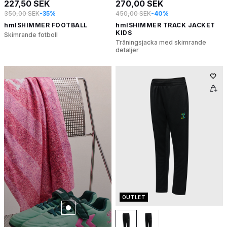
227,50 SEK
270,00 SEK
350,00 SEK
-35%
450,00 SEK
-40%
hmlSHIMMER FOOTBALL
hmlSHIMMER TRACK JACKET
KIDS
Skimrande fotboll
Träningsjacka med skimrande
detaljer
OUTLET