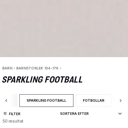
BARN
BARNSTORLEK 104-176
SPARKLING FOOTBALL
4-176
SPARKLING FOOTBALL
FOTBOLLAR
BY
TEGORY: BARNSTORLEK 104-176
VALD FÖR NÄRVARANDE SORTERAS DET EFTER CATEGO
SORTERA EFTER PRODUK
SOR
FILTER
50 resultat