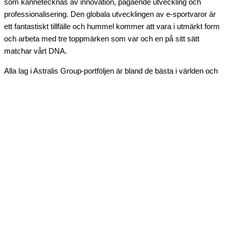
som kännetecknas av innovation, pågående utveckling och
professionalisering. Den globala utvecklingen av e-sportvaror är
ett fantastiskt tillfälle och hummel kommer att vara i utmärkt form
och arbeta med tre toppmärken som var och en på sitt sätt
matchar vårt DNA.
Alla lag i Astralis Group-portföljen är bland de bästa i världen och
har en enorm fansbas och publik. Detta är ett globalt partnerskap
med stor potential för ytterligare tillväxt. Framförallt så kommer det
att ge hummel möjligheten att nå nya marknader och nya
konsumenter. Vi ser fram emot att presentera våra designer, som
kombinerar prestanda och stil, till fans över hela världen”.
Partnerskapsavtalet träder i kraft omedelbart och nya
produktintroduktioner för både Origen och Future FC kommer att
lanseras under de närmaste månaderna och kulminera med
lanseringen av det nya Astralis-paketet hösten 2020 Avtalet
omfattar alla officiella match- och sportkläder för Astralis, Origen
och Future FC. Båda parterna har kommit överens om att inte
lämna ut ytterligare information om partnerskapets villkor.