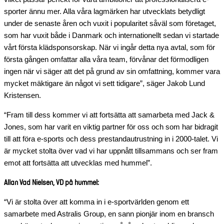
sporter ännu mer. Alla våra lagmärken har utvecklats betydligt
under de senaste åren och vuxit i popularitet såväl som företaget,
som har vuxit både i Danmark och internationellt sedan vi startade
vårt första klädsponsorskap. När vi ingår detta nya avtal, som för
första gången omfattar alla våra team, förvånar det förmodligen
ingen när vi säger att det på grund av sin omfattning, kommer vara
mycket mäktigare än något vi sett tidigare”, säger Jakob Lund
Kristensen.
“Fram till dess kommer vi att fortsätta att samarbeta med Jack &
Jones, som har varit en viktig partner för oss och som har bidragit
till att föra e-sports och dess prestandautrustning in i 2000-talet. Vi
är mycket stolta över vad vi har uppnått tillsammans och ser fram
emot att fortsätta att utvecklas med hummel”.
Allan Vad Nielsen, VD på hummel:
“Vi är stolta över att komma in i e-sportvärlden genom ett
samarbete med Astralis Group, en sann pionjär inom en bransch