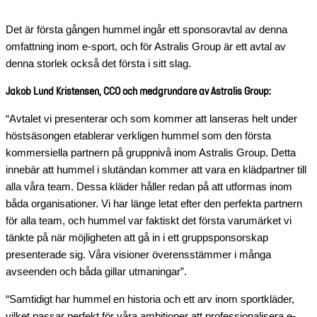
Det är första gången hummel ingår ett sponsoravtal av denna
omfattning inom e-sport, och för Astralis Group är ett avtal av
denna storlek också det första i sitt slag.
Jakob Lund Kristensen, CCO och medgrundare av Astralis Group:
“Avtalet vi presenterar och som kommer att lanseras helt under
höstsäsongen etablerar verkligen hummel som den första
kommersiella partnern på gruppnivå inom Astralis Group. Detta
innebär att hummel i slutändan kommer att vara en klädpartner till
alla våra team. Dessa kläder håller redan på att utformas inom
båda organisationer. Vi har länge letat efter den perfekta partnern
för alla team, och hummel var faktiskt det första varumärket vi
tänkte på när möjligheten att gå in i ett gruppsponsorskap
presenterade sig. Våra visioner överensstämmer i många
avseenden och båda gillar utmaningar”.
“Samtidigt har hummel en historia och ett arv inom sportkläder,
vilket passar perfekt för våra ambitioner att professionalisera e-