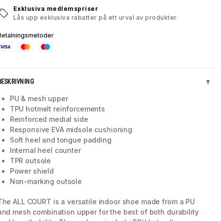
Exklusiva medlemspriser
Lås upp exklusiva rabatter på ett urval av produkter.
Betalningsmetoder
BESKRIVNING
PU & mesh upper
TPU hotmelt reinforcements
Reinforced medial side
Responsive EVA midsole cushioning
Soft heel and tongue padding
Internal heel counter
5 / 8
TPR outsole
Power shield
Non-marking outsole
The ALL COURT is a versatile indoor shoe made from a PU
and mesh combination upper for the best of both durability