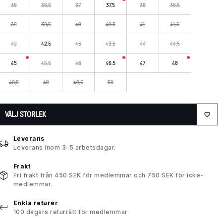
36
36,5
37
37.5
38
38.5
39
39,5
40
40.5
41
41,5
42
42.5
43
43,5
44
44.5
45
45,5
46
46.5
47
48
48,5
49
49,5
50
VÄLJ STORLEK
Leverans
Leverans inom 3–5 arbetsdagar.
Frakt
Fri frakt från 450 SEK för medlemmar och 750 SEK för icke-
medlemmar.
Enkla returer
100 dagars returrätt för medlemmar.