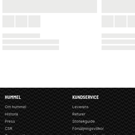
HUMMEL
KUNDSERVICE
Om hummel
Leverans
Historia
Returer
Press
Storlekguide
CSR
Försäljningsvillkor