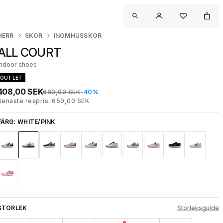
HERR
SKOR
INOMHUSSKOR
ALL COURT
Indoor shoes
OUTLET
408,00 SEK
680,00 SEK
-40%
Senaste reapris: 650,00 SEK
FÄRG:
WHITE/PINK
STORLEK
Storleksguide