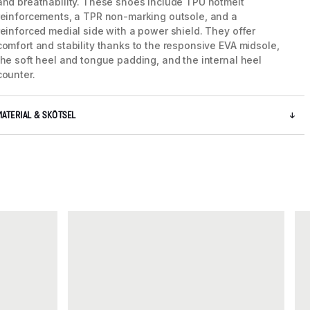
and breathability. These shoes include TPU hotmelt
reinforcements, a TPR non-marking outsole, and a
reinforced medial side with a power shield. They offer
comfort and stability thanks to the responsive EVA midsole,
the soft heel and tongue padding, and the internal heel
counter.
MATERIAL & SKÖTSEL