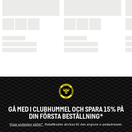
GÅ MED I CLUBHUMMEL OCH SPARA 15% PÅ
DIN FÖRSTA BESTÄLLNING*
Vissa undantag gäller*
Rabattkoden skickas till den angivna e-postadressen.