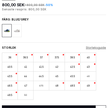
800,00 SEK
1 600,00 SEK
-50%
Senaste reapris: 800,00 SEK
FÄRG:
BLUE/GREY
STORLEK
Storleksguide
36
36.5
37
37.5
38.5
40
40.5
41
41.5
42
42.5
43
43.5
44
44.5
45
45.5
46
46.5
47
47.5
48
48.5
49
49.5
50