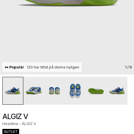
👀 Populär
120 har tittat på denna nyligen
1
/ 6
ALGIZ V
Headline - ALGIZ V
OUTLET