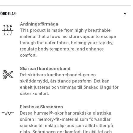
FÖRDELAR
Andningsförmåga
This product is made from highly breathable
material that allows moisture vapour to escape
through the outer fabric, helping you stay dry,
regulate body temperature, and enhance
comfort.
Skärbart kardborreband
Det skärbara kardborrebandet ger en
skräddarsydd, åtsittande passform. Det kan
enkelt justeras och trimmas till önskad längd för
5 / 8
säker komfort.
Elastiska Skosnören
Dessa hummel®-skor har praktiska elastiska
snören i memory-fit-material som förvandlar
snörskor till enkla slip-ons som alltid sitter på
plats. Snörningen ger komfort, flexibilitet och