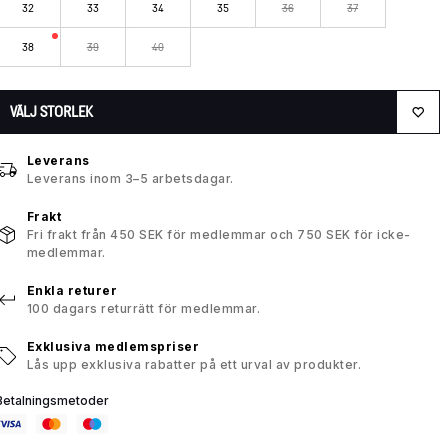
32
33
34
35
36
37
38
39
40
VÄLJ STORLEK
Leverans
Leverans inom 3–5 arbetsdagar.
Frakt
Fri frakt från 450 SEK för medlemmar och 750 SEK för icke-
medlemmar.
Enkla returer
100 dagars returrätt för medlemmar.
Exklusiva medlemspriser
Lås upp exklusiva rabatter på ett urval av produkter.
Betalningsmetoder