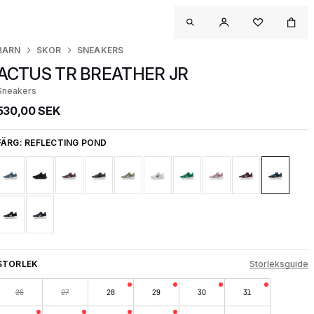
BARN
SKOR
SNEAKERS
ACTUS TR BREATHER JR
Sneakers
530,00 SEK
FÄRG:
REFLECTING POND
STORLEK
Storleksguide
26
27
28
29
30
31