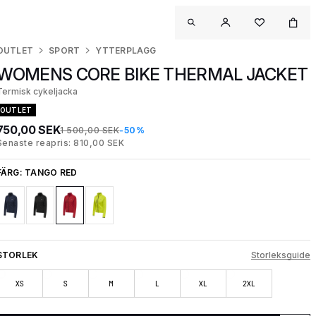
OUTLET
SPORT
YTTERPLAGG
WOMENS CORE BIKE THERMAL JACKET
Termisk cykeljacka
OUTLET
750,00 SEK
1 500,00 SEK
-50%
Senaste reapris: 810,00 SEK
FÄRG:
TANGO RED
STORLEK
Storleksguide
XS
S
M
L
XL
2XL