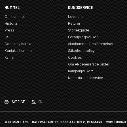
HUMMEL
KUNDSERVICE
Om hummel
Leverans
Historia
Returer
Press
Storlekguide
CSR
Försäljningsvillkor
Company Karma
clubhummel bestämmelser
Kontakta hummel
Säkerhetspolicy
Karriär
Cookies
Om AI-genererade bilder
Kampanjvillkor*
Kontakta kundservice
SVERIGE
SV
EN
© HUMMEL A/S · BALTICAGADE 20, 8000 AARHUS C, DENMARK
CVR: 81198411