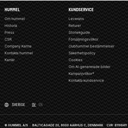
HUMMEL
KUNDSERVICE
Om hummel
Leverans
Historia
Returer
Press
Storlekguide
CSR
Försäljningsvillkor
Company Karma
clubhummel bestämmelser
Kontakta hummel
Säkerhetspolicy
Karriär
Cookies
Om AI-genererade bilder
Kampanjvillkor*
Kontakta kundservice
SVERIGE
SV
EN
© HUMMEL A/S · BALTICAGADE 20, 8000 AARHUS C, DENMARK
CVR: 81198411