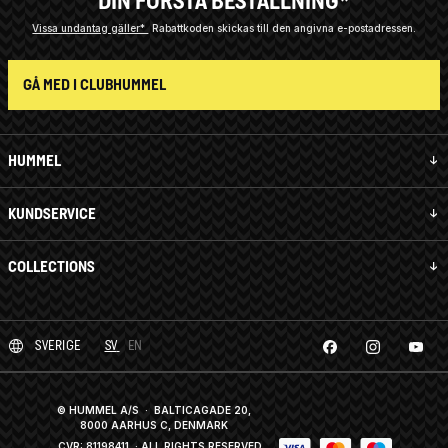
DIN FÖRSTA BESTÄLLNING*
Vissa undantag gäller*
Rabattkoden skickas till den angivna e-postadressen.
GÅ MED I CLUBHUMMEL
HUMMEL
KUNDSERVICE
COLLECTIONS
SVERIGE
SV
EN
© HUMMEL A/S · BALTICAGADE 20,
8000 AARHUS C, DENMARK
CVR: 81198411
· ALL RIGHTS RESERVED